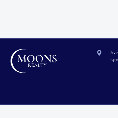
Ave
141