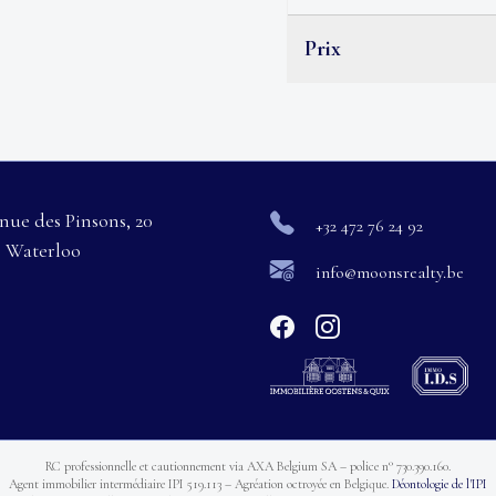
Prix
nue des Pinsons, 20
+32 472 76 24 92
0 Waterloo
info@moonsrealty.be
RC professionnelle et cautionnement via AXA Belgium SA – police n° 730.390.160.
Agent immobilier intermédiaire IPI 519.113 – Agréation octroyée en Belgique.
Déontologie de l'IPI